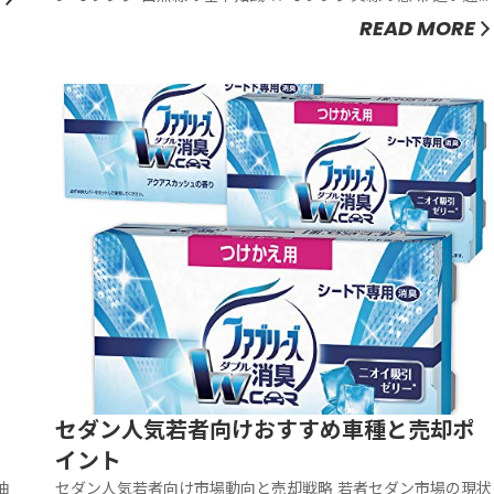
のためのはみ出し通行禁止を示す重要な標示 ...
READ MORE
セダン人気若者向けおすすめ車種と売却ポ
イント
セダン人気若者向け市場動向と売却戦略 若者セダン市場の現状