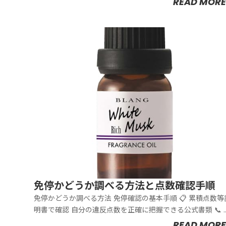
READ MORE
免停かどうか調べる方法と点数確認手順
免停かどうか調べる方法 免停確認の基本手順 📋 累積点数等証
明書で確認 自分の違反点数を正確に把握できる公式書類 📞 警
察署...
READ MORE