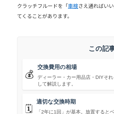
クラッチフルードを「
車検
さえ通ればいい
てくることがあります。
この記
交換費用の相場
💰
ディーラー・カー用品店・DIYそれぞ
して解説します。
適切な交換時期
🗓️
「2年に1回」が基本。放置すると