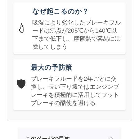
なぜ起こるのか？
吸湿により劣化したブレーキフル
💧
ードは沸点が205℃から140℃以
下まで低下し、摩擦熱で容易に沸
騰してしまう
最大の予防策
ブレーキフルードを2年ごとに交
🛡️
換し、長い下り坂ではエンジンブ
レーキを積極的に活用してフット
ブレーキの酷使を避ける
このページの目次