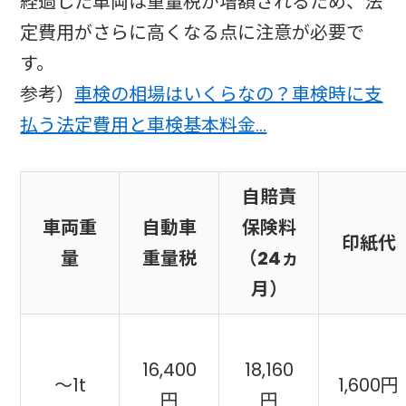
経過した車両は重量税が増額されるため、法
定費用がさらに高くなる点に注意が必要で
す。
参考）
車検の相場はいくらなの？車検時に支
払う法定費用と車検基本料金…
自賠責
車両重
自動車
保険料
印紙代
量
重量税
（24ヵ
月）
16,400
18,160
～1t
1,600円
円
円