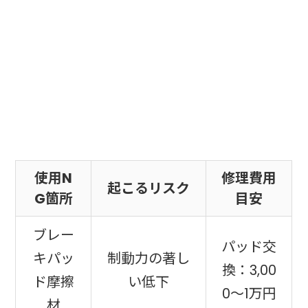
使用N
修理費用
起こるリスク
G箇所
目安
ブレー
パッド交
キパッ
制動力の著し
換：3,00
ド摩擦
い低下
0〜1万円
材