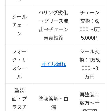
Oリング劣化
チェーン
シール
→グリース流
交換：6,
チェー
出→チェーン
000〜1万
ン
寿命短縮
5,000円
フォー
シール交
ク・サ
換：1万5,
オイル漏れ
スシー
000〜3
ル
万円
塗装
再塗装：
面・プ
塗装溶解・白
数万〜十
ラスチ
濁