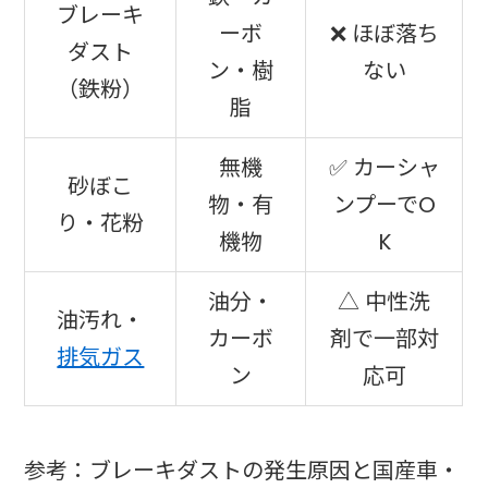
ブレーキ
ーボ
❌ ほぼ落ち
ダスト
ン・樹
ない
（鉄粉）
脂
無機
✅ カーシャ
砂ぼこ
物・有
ンプーでO
り・花粉
機物
K
油分・
△ 中性洗
油汚れ・
カーボ
剤で一部対
排気ガス
ン
応可
参考：ブレーキダストの発生原因と国産車・