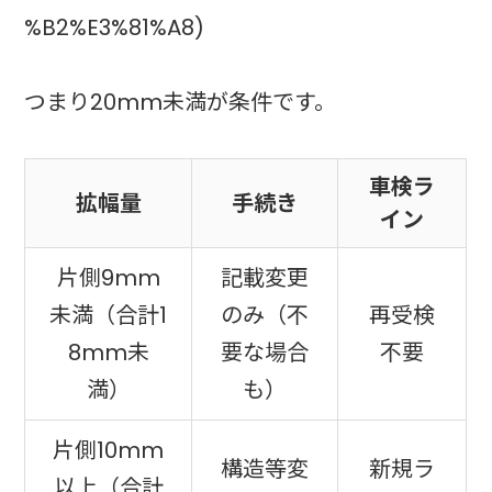
%B2%E3%81%A8)
つまり20mm未満が条件です。
車検ラ
拡幅量
手続き
イン
片側9mm
記載変更
未満（合計1
のみ（不
再受検
8mm未
要な場合
不要
満）
も）
片側10mm
構造等変
新規ラ
以上（合計