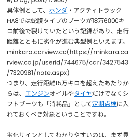
具体例として、
ホンダ
・アクティトラック
HA8では蛇腹タイプのブーツが18万6000キ
ロ前後で裂けていたという記録があり、走行
距離とともに劣化が進む典型例といえます。
minkara.carview.co(https://minkara.ca
rview.co.jp/userid/744675/car/3427543
/7320981/note.aspx)
つまり、走行距離15万キロを超えたあたりか
らは、
エンジン
オイルや
タイヤ
だけでなくシ
フトブーツも「消耗品」として
定期点検
に入
れておくべき対象ということですね。
劣化サインとしてわかりやすいのは、まず見