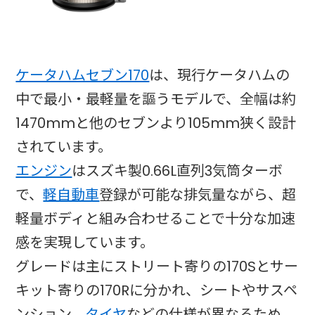
ケータハムセブン170
は、現行ケータハムの
中で最小・最軽量を謳うモデルで、全幅は約
1470mmと他のセブンより105mm狭く設計
されています。
エンジン
はスズキ製0.66L直列3気筒ターボ
で、
軽自動車
登録が可能な排気量ながら、超
軽量ボディと組み合わせることで十分な加速
感を実現しています。
グレードは主にストリート寄りの170Sとサー
キット寄りの170Rに分かれ、シートやサスペ
ンション、
タイヤ
などの仕様が異なるため、