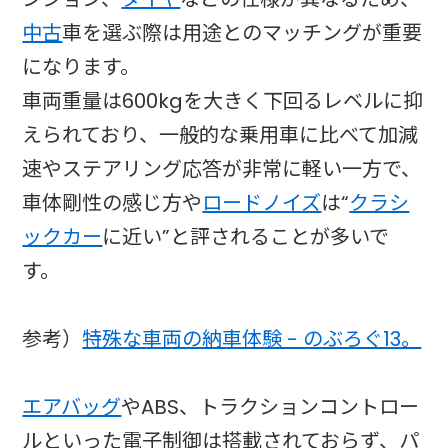
中古
車を選ぶ際は用途とのマッチングが重要
になります。
車両重量は600kgを大きく下回るレベルに抑
えられており、一般的な乗用車に比べて加減
速やステアリング応答が非常に軽い一方で、
車体剛性の感じ方や
ロードノイズ
は“
クラシ
ックカー
に近い”と評されることが多いで
す。
参考）
特殊な車両の納車体験 - のぶろぐ13。
エアバッグ
やABS、トラクションコントロー
ルといった電子制御は搭載されておらず、パ