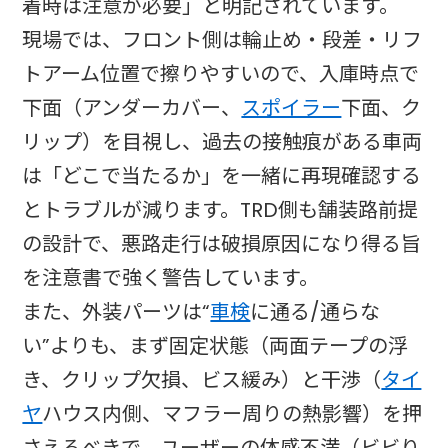
着時は注意が必要」と明記されています。
現場では、フロント側は輪止め・段差・リフ
トアーム位置で擦りやすいので、入庫時点で
下面（アンダーカバー、
スポイラー
下面、ク
リップ）を目視し、過去の接触痕がある車両
は「どこで当たるか」を一緒に再現確認する
とトラブルが減ります。TRD側も舗装路前提
の設計で、悪路走行は破損原因になり得る旨
を注意書で強く警告しています。
また、外装パーツは“
車検
に通る/通らな
い”よりも、まず固定状態（両面テープの浮
き、クリップ欠損、ビス緩み）と干渉（
タイ
ヤ
ハウス内側、マフラー周りの熱影響）を押
さえるべきで、ユーザーの体感不満（ビビり