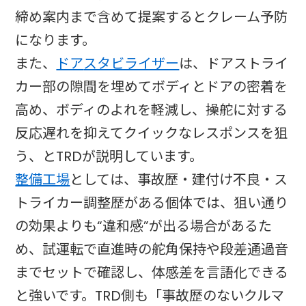
締め案内まで含めて提案するとクレーム予防
になります。
また、
ドア
スタビライザー
は、ドアストライ
カー部の隙間を埋めてボディとドアの密着を
高め、ボディのよれを軽減し、操舵に対する
反応遅れを抑えてクイックなレスポンスを狙
う、とTRDが説明しています。
整備工場
としては、事故歴・建付け不良・ス
トライカー調整歴がある個体では、狙い通り
の効果よりも“違和感”が出る場合があるた
め、試運転で直進時の舵角保持や段差通過音
までセットで確認し、体感差を言語化できる
と強いです。TRD側も「事故歴のないクルマ