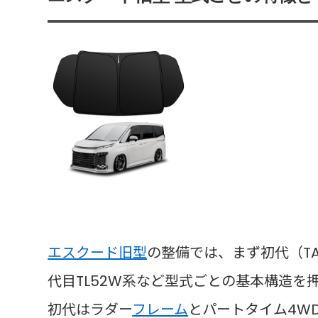
エスクード旧型
の整備では、まず初代（TA0
代目TL52W系など型式ごとの基本構造を
初代はラダー
フレーム
とパートタイム4W