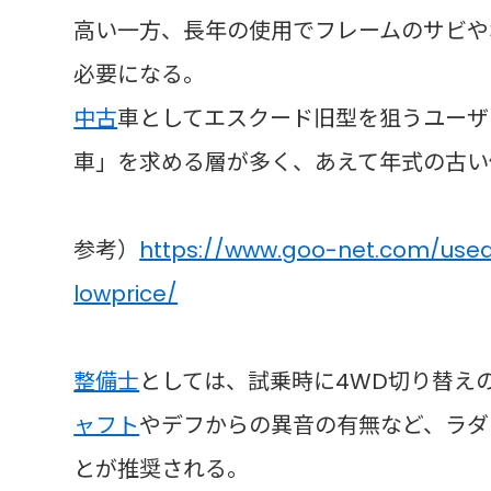
高い一方、長年の使用でフレームのサビや
必要になる。
中古
車としてエスクード旧型を狙うユーザ
車」を求める層が多く、あえて年式の古い
参考）
https://www.goo-net.com/use
lowprice/
整備士
としては、試乗時に4WD切り替え
ャフト
やデフからの異音の有無など、ラダ
とが推奨される。