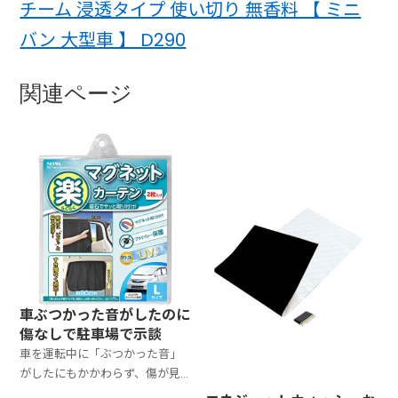
チーム 浸透タイプ 使い切り 無香料 【 ミニ
バン 大型車 】 D290
関連ページ
車ぶつかった音がしたのに
傷なしで駐車場で示談
車を運転中に「ぶつかった音」
がしたにもかかわらず、傷が見当
たらない状況は意外と多いも