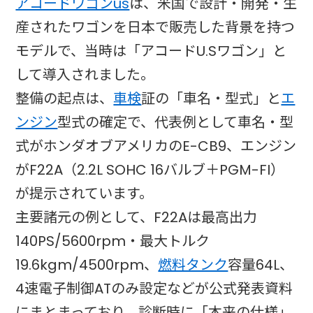
アコードワゴンus
は、米国で設計・開発・生
産されたワゴンを日本で販売した背景を持つ
モデルで、当時は「アコードU.Sワゴン」と
して導入されました。
整備の起点は、
車検
証の「車名・型式」と
エ
ンジン
型式の確定で、代表例として車名・型
式がホンダオブアメリカのE-CB9、エンジン
がF22A（2.2L SOHC 16バルブ＋PGM-FI）
が提示されています。
主要諸元の例として、F22Aは最高出力
140PS/5600rpm・最大トルク
19.6kgm/4500rpm、
燃料タンク
容量64L、
4速電子制御ATのみ設定などが公式発表資料
にまとまっており、診断時に「本来の仕様」