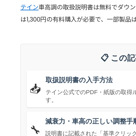
テイン
車高調の取扱説明書は無料でダウン
は1,300円の有料購入が必要で、一部製品
📋 この
取扱説明書の入手方法
📥
テイン公式でのPDF・紙版の取得
す。
減衰力・車高の正しい調整手
🔧
説明書に記載された「基準クリッ