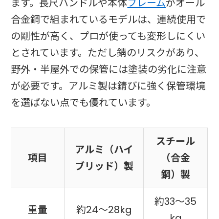
ます。長尺ハンドルや本体
フレーム
がオール
合金鋼で組まれているモデルは、連続使用で
の剛性が高く、プロが使っても変形しにくい
とされています。ただし錆のリスクがあり、
野外・半屋外での保管には塗装の劣化に注意
が必要です。アルミ製は錆びに強く保管環境
を選ばない点でも優れています。
スチール
アルミ（ハイ
項目
（合金
ブリッド）製
鋼）製
約33〜35
重量
約24〜28kg
kg