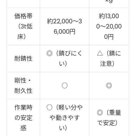
価格帯
約13,00
約22,000〜3
（3t低
0〜20,00
6,000円
床）
0円
◎（錆びにく
△（錆に
耐錆性
い）
注意）
剛性・
○
◎
耐久性
作業時
○（軽い分や
◎（重量
の安定
や動きやす
で安定）
感
い）