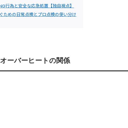
のNG行為と安全な応急処置【独自視点】
防ぐための日常点検とプロ点検の使い分け
とオーバーヒートの関係