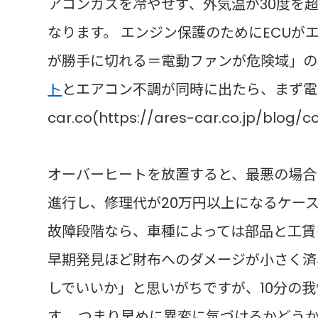
アコンガスを冷やせず、外気温が30度を
なります。 エンジン保護のためにECU
が勝手に切れる＝電動ファンが危険域」の
ト
とエアコン不調が同時に出たら、まず電動
car.co(https://ares-car.co.jp/blog/
オーバーヒートを放置すると、最悪の場合
進行し、修理代が20万円以上になるケー
故障段階なら、車種によっては部品と工賃
早期発見ほど財布へのダメージが小さく済
しでいいか」と思いがちですが、10分の我
す。 つまり早めに異変に気づけるかどう