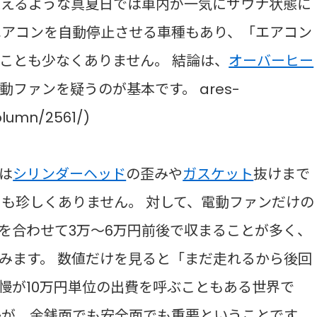
超えるような真夏日では車内が一気にサウナ状態に
がエアコンを自動停止させる車種もあり、「エアコン
ことも少なくありません。 結論は、
オーバーヒー
ファンを疑うのが基本です。 ares-
column/2561/)
は
シリンダーヘッド
の歪みや
ガスケット
抜けまで
スも珍しくありません。 対して、電動ファンだけの
を合わせて3万〜6万円前後で収まることが多く、
みます。 数値だけを見ると「まだ走れるから後回
慢が10万円単位の出費を呼ぶこともある世界で
かが、金銭面でも安全面でも重要ということです。