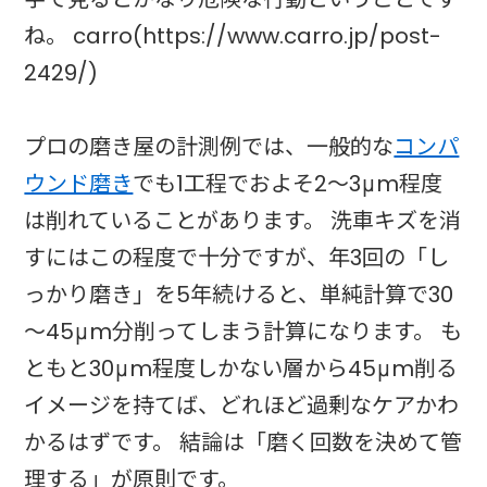
ね。 carro(https://www.carro.jp/post-
2429/)
プロの磨き屋の計測例では、一般的な
コンパ
ウンド磨き
でも1工程でおよそ2～3μm程度
は削れていることがあります。 洗車キズを消
すにはこの程度で十分ですが、年3回の「し
っかり磨き」を5年続けると、単純計算で30
～45μm分削ってしまう計算になります。 も
ともと30μm程度しかない層から45μm削る
イメージを持てば、どれほど過剰なケアかわ
かるはずです。 結論は「磨く回数を決めて管
理する」が原則です。