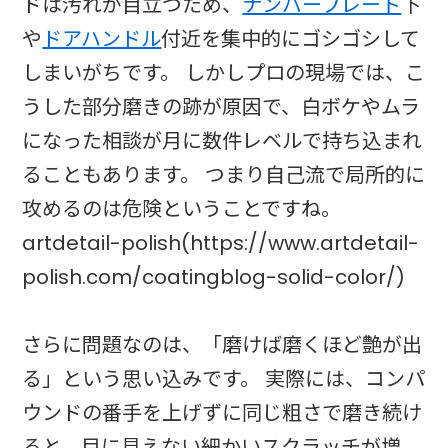
ドは汚れが目立つため、
ナンバープレート
下
や
ドアハンドル
付近を集中的にゴシゴシして
しまいがちです。 しかしプロの現場では、こ
うした部分磨きの跡が原因で、白ボケやムラ
になった相談が月に数件レベルで持ち込まれ
ることもあります。 つまり自己流で局所的に
攻めるのは危険ということですね。
artdetail-polish(https://www.artdetail-
polish.com/coatingblog-solid-color/)
さらに問題なのは、「磨けば磨くほど艶が出
る」という思い込みです。 実際には、コンパ
ウンドの番手を上げずに同じ粗さで磨き続け
ると、目に見えない細かいスクラッチが増