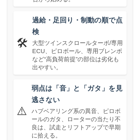
過給・足回り・制動の順で点
検
🛠️
大型ツインスクロールターボ/専用
ECU、ピロボール、専用ブレンボ
など“高負荷前提”の部位は劣化も
出やすい。
弱点は「音」と「ガタ」を見
逃さない
⚠️
ハブベアリング系の異音、ピロボ
ールのガタ、ローターの当たり不
良は、試走とリフトアップで早期
に拾える。