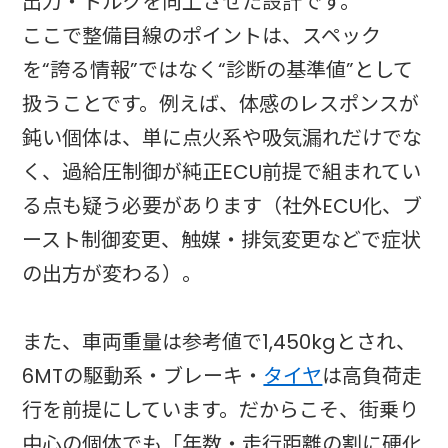
出力・トルクを向上させた設計です。
ここで整備目線のポイントは、スペック
を“誇る情報”ではなく“診断の基準値”として
扱うことです。例えば、体感のレスポンスが
鈍い個体は、単に点火系や吸気漏れだけでな
く、過給圧制御が純正ECU前提で組まれてい
る点も疑う必要があります（社外ECU化、ブ
ースト制御変更、触媒・排気変更などで症状
の出方が変わる）。
また、車両重量は参考値で1,450kgとされ、
6MTの駆動系・ブレーキ・
タイヤ
は高負荷走
行を前提にしています。だからこそ、街乗り
中心の個体でも「年数・走行距離の割に硬化