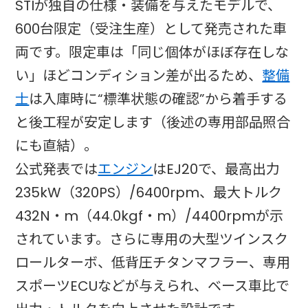
STIが独自の仕様・装備を与えたモデルで、
600台限定（受注生産）として発売された車
両です。限定車は「同じ個体がほぼ存在しな
い」ほどコンディション差が出るため、
整備
士
は入庫時に“標準状態の確認”から着手する
と後工程が安定します（後述の専用部品照合
にも直結）。
公式発表では
エンジン
はEJ20で、最高出力
235kW（320PS）/6400rpm、最大トルク
432N・m（44.0kgf・m）/4400rpmが示
されています。さらに専用の大型ツインスク
ロールターボ、低背圧チタンマフラー、専用
スポーツECUなどが与えられ、ベース車比で