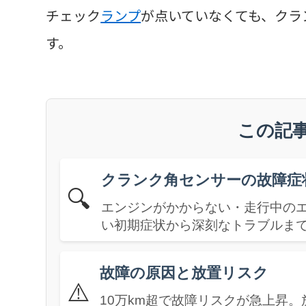
チェック
ランプ
が点いていなくても、クラ
す。
この記
クランク角センサーの故障症
🔍
エンジンがかからない・走行中の
い初期症状から深刻なトラブルま
故障の原因と放置リスク
⚠️
10万km超で故障リスクが急上昇