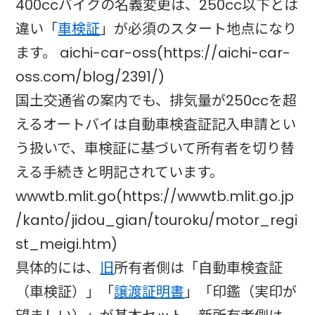
400ccバイクの名義変更は、250cc以下とは
違い「
車検証
」が必須のスタート地点になり
ます。 aichi-car-oss(https://aichi-car-
oss.com/blog/2391/)
国土交通省の案内でも、排気量が250ccを超
えるオートバイは自動車検査証記入申請とい
う扱いで、車検証に基づいて所有者を切り替
える手続きと明記されています。
wwwtb.mlit.go(https://wwwtb.mlit.go.jp
/kanto/jidou_gian/touroku/motor_regi
st_meigi.htm)
具体的には、
旧
所有者側は「自動車検査証
（車検証）」「
譲渡証明書
」「印鑑（実印が