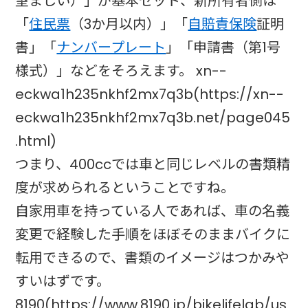
望ましい）」が基本セット、新所有者側は
「
住民票
（3か月以内）」「
自賠責保険
証明
書」「
ナンバープレート
」「申請書（第1号
様式）」などをそろえます。 xn--
eckwa1h235nkhf2mx7q3b(https://xn--
eckwa1h235nkhf2mx7q3b.net/page045
.html)
つまり、400ccでは車と同じレベルの書類精
度が求められるということですね。
自家用車を持っている人であれば、車の名義
変更で経験した手順をほぼそのままバイクに
転用できるので、書類のイメージはつかみや
すいはずです。
8190(https://www.8190.jp/bikelifelab/us