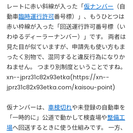
レートに赤い斜線が入った「
仮ナンバー
（自
動車
臨時運行許可
番号標）」、もうひとつは
赤い枠線が入った「回送運行許可番号標（い
わゆるディーラーナンバー）」です。 両者は
見た目が似ていますが、申請先も使い方もま
ったく別物で、混同すると違反行為になりか
ねません。 つまり別制度ということですね。
xn--jprz31c82x93etka(https://xn--
jprz31c82x93etka.com/kaisou-point)
仮ナンバーは、
車検切れ
や未登録の自動車を
「一時的に」公道で動かして検査場や
整備工
場
へ回送するときに使う仕組みです。 一方、