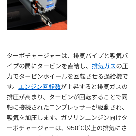
ターボチャージャーは、排気パイプと吸気パ
イプの間にタービンを直結し、
排気ガス
の圧
力でタービンホイールを回転させる過給機で
す。
エンジン
回転数
が上昇すると排気ガスの
排圧が高まり、タービンが回転することで同
軸に接続されたコンプレッサーが駆動され、
吸気を加圧します。ガソリンエンジン向けタ
ーボチャージャーは、950℃以上の排気にさ