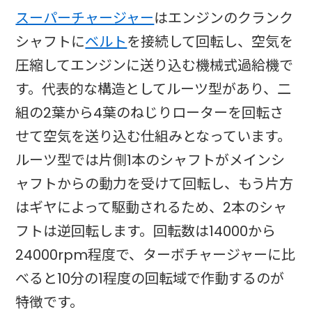
スーパーチャージャー
はエンジンのクランク
シャフトに
ベルト
を接続して回転し、空気を
圧縮してエンジンに送り込む機械式過給機で
す。代表的な構造としてルーツ型があり、二
組の2葉から4葉のねじりローターを回転さ
せて空気を送り込む仕組みとなっています。
ルーツ型では片側1本のシャフトがメインシ
ャフトからの動力を受けて回転し、もう片方
はギヤによって駆動されるため、2本のシャ
フトは逆回転します。回転数は14000から
24000rpm程度で、ターボチャージャーに比
べると10分の1程度の回転域で作動するのが
特徴です。