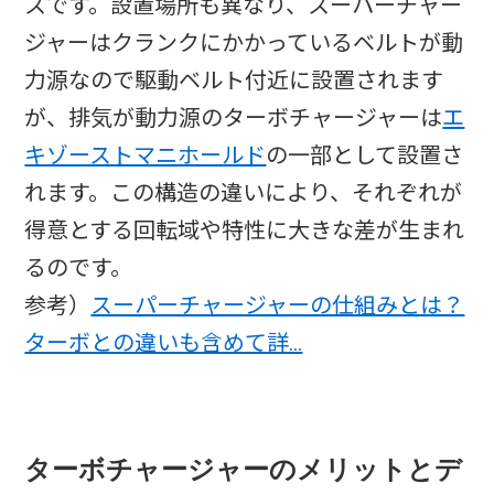
スです。設置場所も異なり、スーパーチャー
ジャーはクランクにかかっているベルトが動
力源なので駆動ベルト付近に設置されます
が、排気が動力源のターボチャージャーは
エ
キゾーストマニホールド
の一部として設置さ
れます。この構造の違いにより、それぞれが
得意とする回転域や特性に大きな差が生まれ
るのです。
参考）
スーパーチャージャーの仕組みとは？
ターボとの違いも含めて詳…
ターボチャージャーのメリットとデ