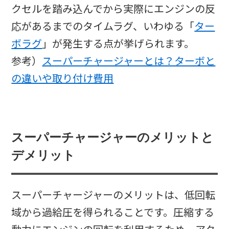
クセルを踏み込んでから実際にエンジンの反
応があるまでのタイムラグ、いわゆる「
ター
ボラグ
」が発生する点が挙げられます。
参考）
スーパーチャージャーとは？ターボと
の違いや取り付け費用
スーパーチャージャーのメリットと
デメリット
スーパーチャージャーのメリットは、低回転
域から過給圧を得られることです。圧縮する