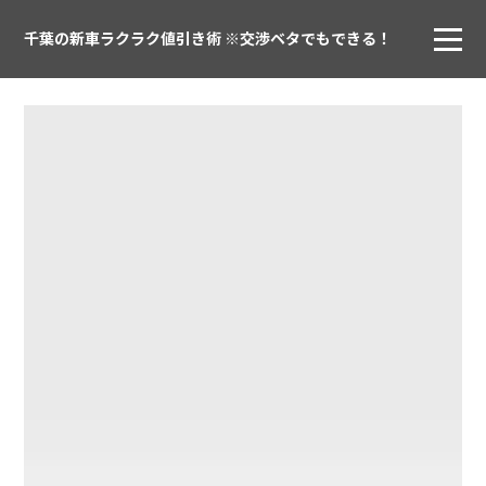
千葉の新車ラクラク値引き術 ※交渉ベタでもできる！