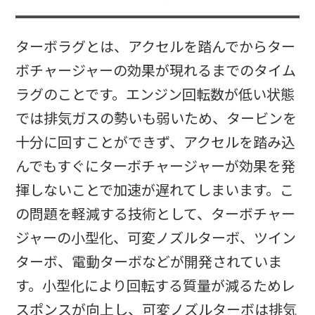
ターボラグとは、アクセルを踏んでからター
ボチャージャーの効果が現れるまでのタイム
ラグのことです。エンジン回転数が低い状態
では排気ガスの勢いも弱いため、タービンを
十分に回すことができず、アクセルを踏み込
んでもすぐにターボチャージャーが効果を発
揮しないことで加速が遅れてしまいます。こ
の問題を軽減する技術として、ターボチャー
ジャーの小型化、可変ノズルターボ、ツイン
ターボ、電動ターボなどが開発されていま
す。小型化により回転する質量が減るためレ
スポンスが向上し、可変ノズルターボは排気