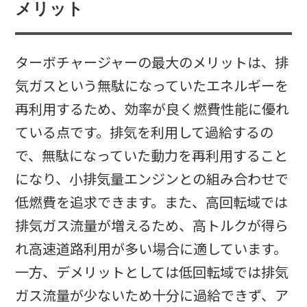
メリット
ターボチャージャーの最大のメリットは、排
気ガスという無駄になっていたエネルギーを
再利用するため、効率が良く燃費性能に優れ
ている点です。排気を利用して過給するの
で、無駄になっていた動力を再利用すること
になり、小排気量エンジンとの組み合わせで
低燃費を追求できます。また、高回転域では
排気ガス流量が増えるため、高トルクが得ら
れ高速道路利用が多い場合に適しています。
一方、デメリットとしては低回転域では排気
ガス流量が少ないため十分に過給できず、ア