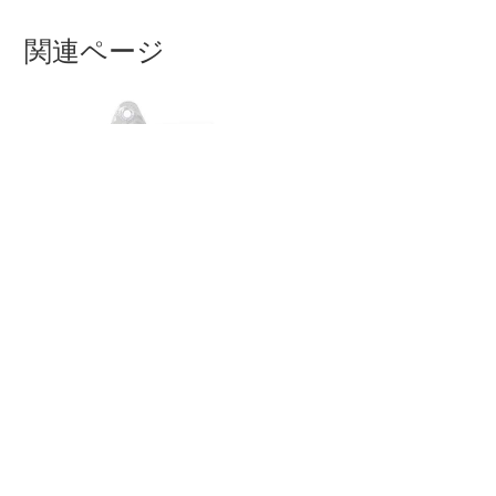
関連ページ
車ぶつかった音がしたのに
傷なしで駐車場で示談
車を運転中に「ぶつかった音」
がしたにもかかわらず、傷が見当
たらない状況は意外と多いも
エネジェットウォッシュお
の。このような場合、どのよう
すすめコースと洗車機の選
に対処すべきなのでしょうか？
び方
エネオスの洗車サービス「エネ