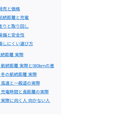
の発売と価格
本の航続距離と充電
本の走りと取り回し
本の装備と安全性
本で損しにくい選び方
航続距離 実際
v 航続距離 実際と180kmの差
v 冬の航続距離 実際
v 高速と一般道の実際
v 充電時間と長距離の実際
v 実際に向く人 向かない人