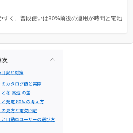
やすく、普段使いは80%前後の運用が時間と電池
目次
 の目安と対策
v のカタログ値と実際
 と冬 高速 の差
 と充電 80% の考え方
v の見方と電欠回避
v と自動車ユーザーの選び方