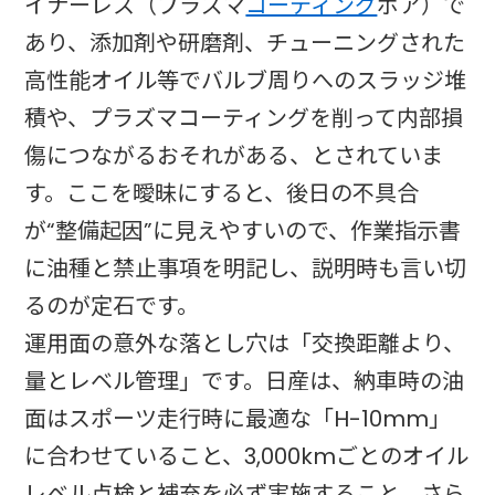
イナーレス（プラズマ
コーティング
ボア）で
あり、添加剤や研磨剤、チューニングされた
高性能オイル等でバルブ周りへのスラッジ堆
積や、プラズマコーティングを削って内部損
傷につながるおそれがある、とされていま
す。ここを曖昧にすると、後日の不具合
が“整備起因”に見えやすいので、作業指示書
に油種と禁止事項を明記し、説明時も言い切
るのが定石です。
運用面の意外な落とし穴は「交換距離より、
量とレベル管理」です。日産は、納車時の油
面はスポーツ走行時に最適な「H-10mm」
に合わせていること、3,000kmごとのオイル
レベル点検と補充を必ず実施すること、さら