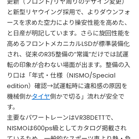
更新（フロント/リヤ周りのデザイン変更）
と新型リヤウイング採用で、よりダウンフォ
ースを求めた空力により操安性能を高めた、
と日産が明記しています。さらに旋回性能を
高めるフロントメカニカルLSDが標準装備化
され、従来のR35整備の“常識”だけでは試運
転の印象が合わない場面が出ます。整備の入
り口は「年式・仕様（NISMO/Special
edition）確認→試運転時に違和感の原因を
機械側か
タイヤ
側かで切る」流れが安全で
す。
主要なパワートレーンはVR38DETTで、
NISMOは600ps級としてカタログ掲載され
ているため、一般的なスポーツ車より熱・負