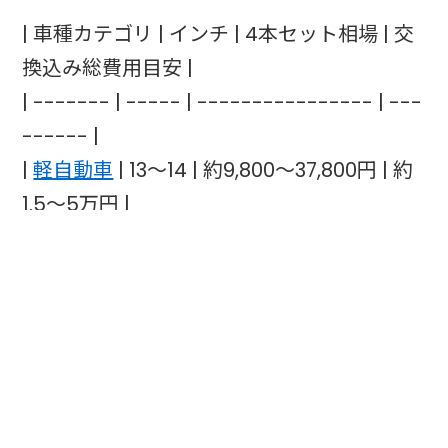
| 車種カテゴリ | インチ | 4本セット相場 | 交
換込み総費用目安 |
| ------- | ----- | ---------------- | ---
------ |
|
軽自動車
| 13〜14 | 約9,800〜37,800円 | 約
1.5〜5万円 |
| コンパクトカー | 14〜16 | 約12,700〜
57,200円 | 約2〜7万円 |
| ミニバン | 15〜16 | 約24,000〜72,000円 |
約3〜8.5万円 |
| SUV | 17〜19 | 約34,400〜135,600円 | 約
4.5〜16万円 |
|
セダン
| 16〜18 | 約24,000〜100,000円 | 約