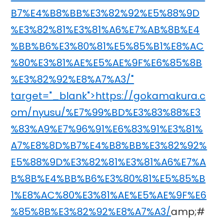
B7%E4%B8%BB%E3%82%92%E5%88%9D
%E3%82%81%E3%81%A6%E7%AB%8B%E4
%BB%B6%E3%80%81%E5%85%B1%E8%AC
%80%E3%81%AE%E5%AE%9F%E6%85%8B
%E3%82%92%E8%A7%A3/"
target="_blank">https://gokamakura.c
om/nyusu/%E7%99%BD%E3%83%88%E3
%83%A9%E7%96%91%E6%83%91%E3%81%
A7%E8%8D%B7%E4%B8%BB%E3%82%92%
E5%88%9D%E3%82%81%E3%81%A6%E7%A
B%8B%E4%BB%B6%E3%80%81%E5%85%B
1%E8%AC%80%E3%81%AE%E5%AE%9F%E6
%85%8B%E3%82%92%E8%A7%A3/
amp;#