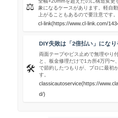
全幅+20mmを超えたのに構造変
⚖️
象になるケースがあります。軽自
上がることもあるので要注意です
cl-link(https://www.cl-link.com/143
DIY失敗は「2倍払い」にな
両面テープやビス止めで無理やり
と、板金修理だけで1カ所4万円〜、
🛠️
で節約したつもりが、プロに最初
す。
classicautoservice(https://www.cl
d/)