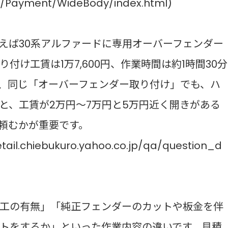
ry/Payment/WideBody/index.html)
えば30系アルファードに専用オーバーフェンダー
け工賃は1万7,600円、作業時間は約1時間30分
、同じ「オーバーフェンダー取り付け」でも、ハ
と、工賃が2万円〜7万円と5万円近く開きがある
頼むかが重要です。
etail.chiebukuro.yahoo.co.jp/qa/question_d
工の有無」「純正フェンダーのカットや板金を伴
トをするか」といった作業内容の違いです。見積