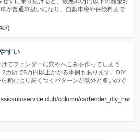
更をせずに乗り続けると、最悪30万円以下の罰金対
動車が普通車扱いになり、自動車税や保険料まで
。
40/)
りやすい
付けてフェンダーに穴やへこみを作ってしまう
2カ所で5万円以上かかる事例もあります。DIY
から頼むより高くつくパターンが意外と多いので
assicautoservice.club/column/carfender_diy_har