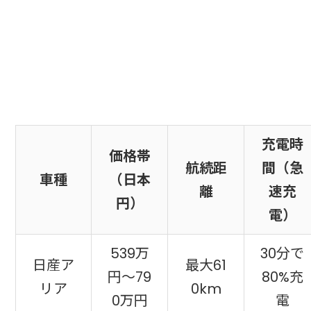
充電時
価格帯
航続距
間（急
車種
（日本
離
速充
円）
電）
539万
30分で
日産ア
最大61
円〜79
80%充
リア
0km
0万円
電