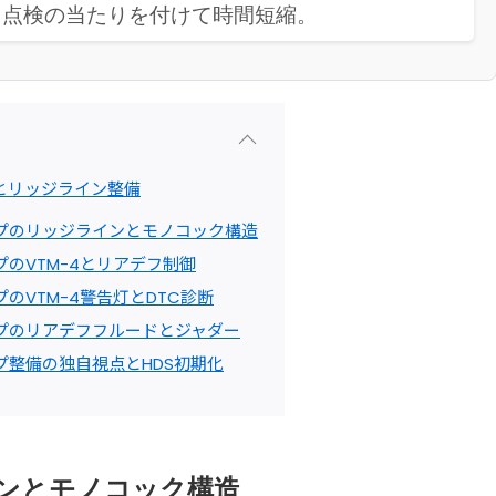
。点検の当たりを付けて時間短縮。
とリッジライン整備
プのリッジラインとモノコック構造
のVTM-4とリアデフ制御
のVTM-4警告灯とDTC診断
プのリアデフフルードとジャダー
プ整備の独自視点とHDS初期化
ンとモノコック構造