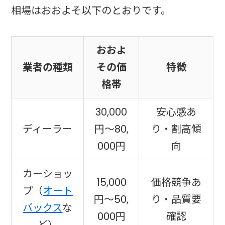
相場はおおよそ以下のとおりです。
おおよ
業者の種類
その価
特徴
格帯
30,000
安心感あ
ディーラー
円〜80,
り・割高傾
000円
向
カーショッ
15,000
価格競争あ
プ（
オート
円〜50,
り・品質要
バックス
な
000円
確認
ど）