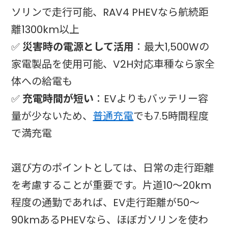
ソリンで走行可能、RAV4 PHEVなら航続距
離1300km以上
✅
災害時の電源として活用
：最大1,500Wの
家電製品を使用可能、V2H対応車種なら家全
体への給電も
✅
充電時間が短い
：EVよりもバッテリー容
量が少ないため、
普通充電
でも7.5時間程度
で満充電
選び方のポイントとしては、日常の走行距離
を考慮することが重要です。片道10～20km
程度の通勤であれば、EV走行距離が50～
90kmあるPHEVなら、ほぼガソリンを使わ