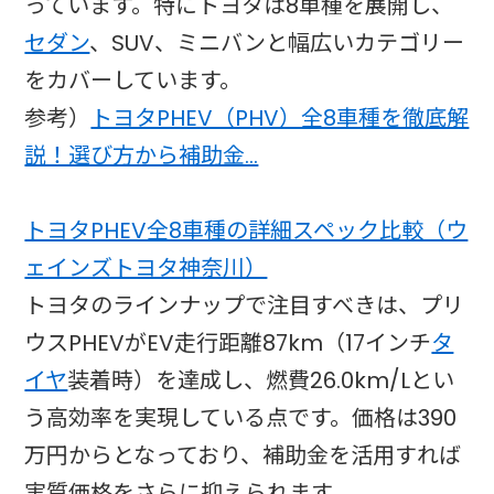
っています。特にトヨタは8車種を展開し、
セダン
、SUV、ミニバンと幅広いカテゴリー
をカバーしています。
参考）
トヨタPHEV（PHV）全8車種を徹底解
説！選び方から補助金…
トヨタPHEV全8車種の詳細スペック比較（ウ
ェインズトヨタ神奈川）
トヨタのラインナップで注目すべきは、プリ
ウスPHEVがEV走行距離87km（17インチ
タ
イヤ
装着時）を達成し、燃費26.0km/Lとい
う高効率を実現している点です。価格は390
万円からとなっており、補助金を活用すれば
実質価格をさらに抑えられます。