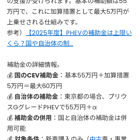
の支援が受けられます。基本の補助額は55
万円で、これに加算措置として最大5万円が
上乗せされる仕組みです。
参考）
【2025年度】PHEVの補助金は上限い
くら？国や自治体の制…
補助金の詳細情報。
💰
国のCEV補助金
：基本55万円＋加算措置
5万円＝最大60万円
💰
自治体の補助金
：東京都の場合、プリウ
スGグレードPHEVで55万円＋α
💰
補助金の併用
：国と自治体の補助金は併
用可能
💰
対象条件
：新車購入のみ（
中古
車・事業