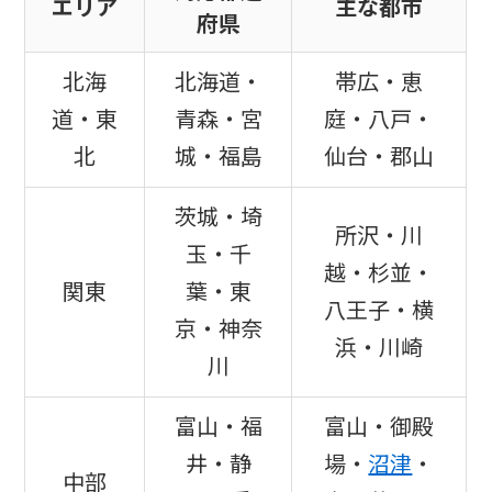
エリア
主な都市
府県
北海
北海道・
帯広・恵
道・東
青森・宮
庭・八戸・
北
城・福島
仙台・郡山
茨城・埼
所沢・川
玉・千
越・杉並・
関東
葉・東
八王子・横
京・神奈
浜・川崎
川
富山・福
富山・御殿
井・静
場・
沼津
・
中部