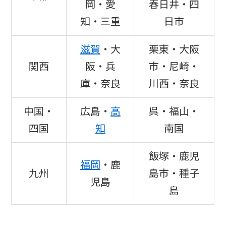
岡・愛
春日井・四
知・三重
日市
滋賀
・大
栗東・大阪
関西
阪・兵
市・尼崎・
庫・奈良
川西・奈良
中国・
広島・
高
呉・福山・
四国
知
南国
飯塚・鹿児
福岡
・鹿
九州
島市・種子
児島
島