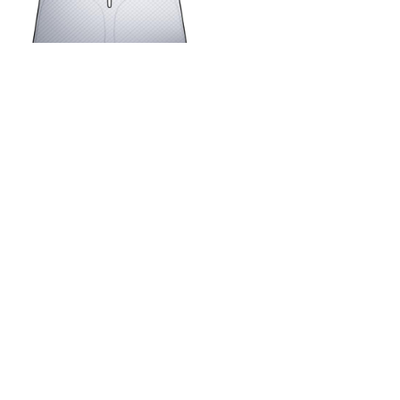
【6層断熱素材】 Lamicall トヨタ 新型 シエ
ンタ 10系 フロントガラス サンシェード : 車
サンシェード 日除け 車 クルマ フロントサン
シェード, 車用 フロントガラス サンシェード
折り畳み式 カーシェード 断熱 カー用品 遮光
遮熱 uvカット 紫外線遮蔽 フロント さんしえ
ーど 擦り傷防止 断熱素材 暑さ対策 頑丈 収
納ポーチ付き (1353*883mm)