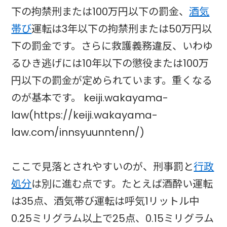
下の拘禁刑または100万円以下の罰金、
酒気
帯び
運転は3年以下の拘禁刑または50万円以
下の罰金です。さらに救護義務違反、いわゆ
るひき逃げには10年以下の懲役または100万
円以下の罰金が定められています。重くなる
のが基本です。 keiji.wakayama-
law(https://keiji.wakayama-
law.com/innsyuunntenn/)
ここで見落とされやすいのが、刑事罰と
行政
処分
は別に進む点です。たとえば酒酔い運転
は35点、酒気帯び運転は呼気1リットル中
0.25ミリグラム以上で25点、0.15ミリグラム