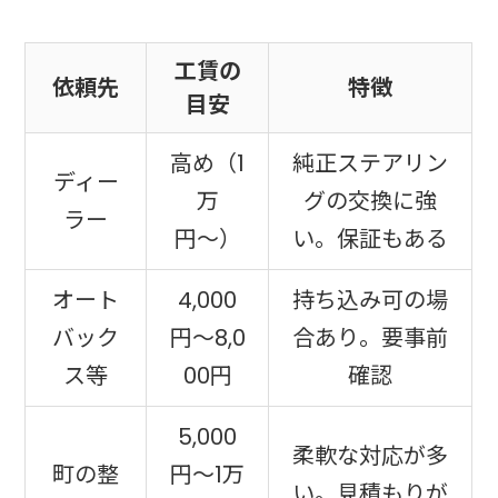
工賃の
依頼先
特徴
目安
高め（1
純正ステアリン
ディー
万
グの交換に強
ラー
円〜）
い。保証もある
オート
4,000
持ち込み可の場
バック
円〜8,0
合あり。要事前
ス等
00円
確認
5,000
柔軟な対応が多
町の整
円〜1万
い。見積もりが