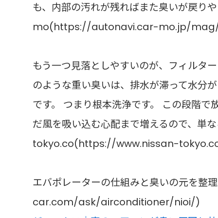
も、内部の汚れが残ればまた臭いが戻りやすいです
mo(https://autonavi.car-mo.jp/mag/
もう一つ見落としやすいのが、フィルター
のような重い臭いは、排水が滞って水分が
です。 つまり根本洗浄です。 この段階
だ風を吸い込む心配まで増えるので、単な
tokyo.co(https://www.nissan-tokyo.c
エバポレーターの仕組みと臭いの元を整理した解説で
car.com/ask/airconditioner/nioi/)