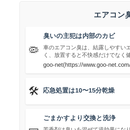
エアコン
臭いの主犯は内部のカビ
🦠
車のエアコン臭は、結露しやすい
く、放置すると不快感だけでなく
goo-net(https://www.goo-net.com
🛠️
応急処置は10〜15分乾燥
ごまかすより交換と洗浄
芳香剤は臭いを混ぜて逆効果にな