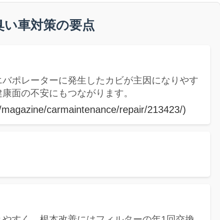
臭い車対策の要点
エバポレーターに発生したカビが主因になりやす
健康面の不安にもつながります。
/magazine/carmaintenance/repair/213423/)
りやすく、根本改善にはフィルターの年1回交換