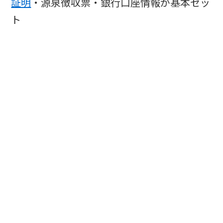
証明
・源泉徴収票・銀行口座情報が基本セッ
ト
審査に通ればそれで終わりではありません。
参考リンク（ディーラーローンと銀行ローン
の金利・審査基準の違いを詳しく比較してい
ます）。
ディーラーローンの金利の基本と比較一覧
2025年版｜メーカー別・銀行ローンとの違
いと安く借りる方法