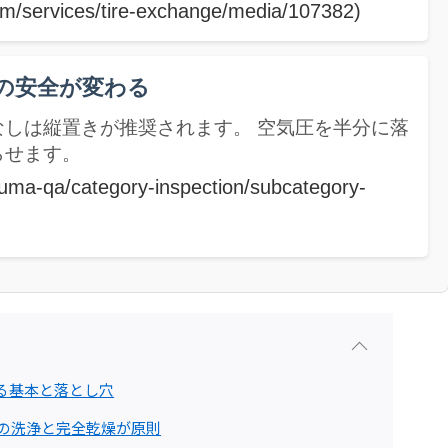
m/services/tire-exchange/media/107382)
の安全が変わる
しは縦置きが推奨されます。 空気圧を半分に落
らせます。
uruma-qa/category-inspection/subcategory-
る基本と落とし穴
前の洗浄と完全乾燥が原則