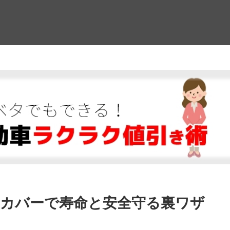
！
 カバーで寿命と安全守る裏ワザ